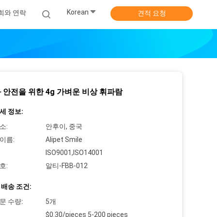
Korean
희와 연락
견적 요청
 안전을 위한 4g 가벼운 비상 휘파람
세 정보:
소:
안후이, 중국
이름:
Alipet Smile
ISO9001,ISO14001
호:
알티-FBB-012
 배송 조건:
문 수량:
5개
$0.30/pieces 5-200 pieces