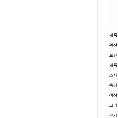
제품
원산
브랜
제품
소재
특징
색상
크기
무게