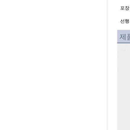
포장
선행
제