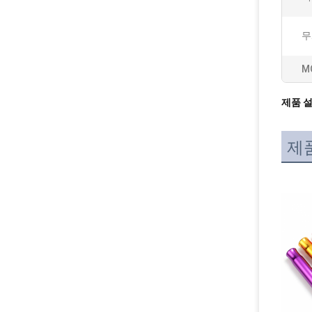
무
M
제품 
제