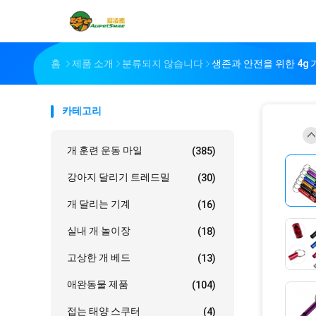
홈
제품 소개
분류되지 않습니다
생존과 안전을 위한 4g
카테고리
개 훈련 운동 마일
(385)
강아지 달리기 트레드밀
(30)
개 달리는 기계
(16)
실내 개 놀이장
(18)
고상한 개 베드
(13)
애완동물 제품
(104)
접는 태양 스쿠터
(4)