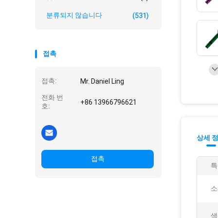
분류되지 않습니다
(531)
접촉
접촉:
Mr. Daniel Ling
전화 번
+86 13966796621
호:
상세 
접촉
특
소
색