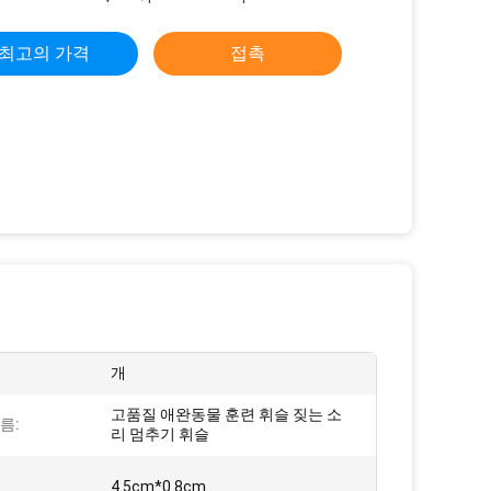
최고의 가격
접촉
개
고품질 애완동물 훈련 휘슬 짖는 소
름:
리 멈추기 휘슬
4.5cm*0.8cm