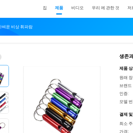
집
제품
비디오
우리 에 관한 것
저
 가벼운 비상 휘파람
생존과
제품 상
원래 장
브랜드 
인증:
모델 번
결제 및
최소 주
가격: