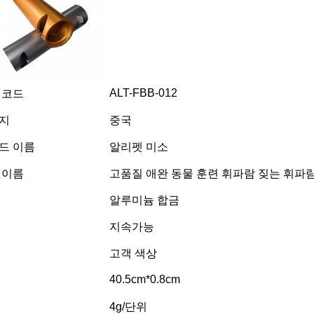
ALT-FBB-012
 코드
지
중국
드 이름
알리펫 미소
 이름
고품질 애완 동물 훈련 휘파람 짖는 휘파
알루미늄 합금
지속가능
고객 색상
40.5cm*0.8cm
4g/단위