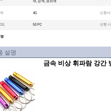
색, 은색, 보라색
게:
신청서
4G
선행 시
OQ:
50 PC
설명
품 설명
금속 비상 휘파람 강간 