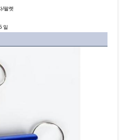
자/팔렛
5 일