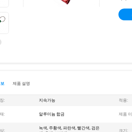
정보
제품 설명
징:
지속가능
적용:
재:
알루미늄 합금
제품 이
녹색, 주황색, 파란색, 빨간색, 검은
상:
크기: