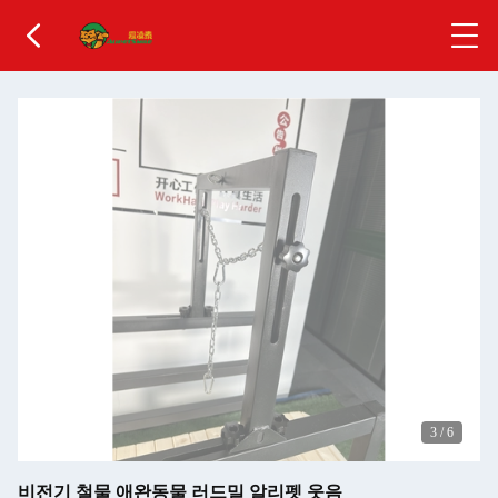
3
/
6
비전기 철물 애완동물 러드밀 알리펫 웃음