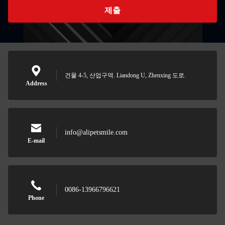
제출
건물 4-5, 산업구역. Liandong U, Zhenxing 도로.
Address
info@alipetsmile.com
E-mail
0086-13966796621
Phone