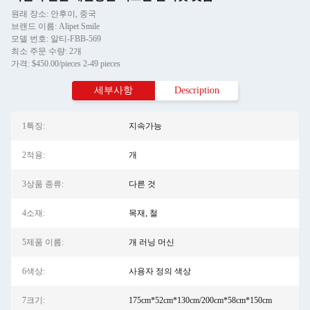
원래 장소: 안후이, 중국
브랜드 이름: Alipet Smile
모델 번호: 알티-FBB-569
최소 주문 수량: 2개
가격: $450.00/pieces 2-49 pieces
세부사항
Description
1특징:
지속가능
2적용:
개
3상품 종류:
다른 것
4소재:
목재, 철
5제품 이름:
개 러닝 머신
6색상:
사용자 정의 색상
7크기:
175cm*52cm*130cm/200cm*58cm*150cm